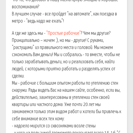
воспоминания?
В лучшем случае - все пройдет "на автомате", как поездка в
метро - "ведь надо же ехать"!
А где же здесь мы -
"Простые рабочие"
? Чем мы другие?
Принципиально – ничем :), но мы - другие! С руками,
"растущими" из правильного места и головой. Мы можем
сэкономить Вам деньги! Мы и собрались - то вместе, чтобы не
только зарабатывать деньги, но и реализовать себя, найти
людей, с которыми приятно работать и разделять успех от
сделки.
Мы - рабочие с большим опытом работы по утеплению стен
снаружи. Рады видеть Вас на нашем сайте, особенно, если вы,
действительно, заинтересованы в утеплении стен своей
квартиры или частного дома. Уже почти 20 лет мы
занимаемся только этим видом работ и хотели бы привлечь к
себе внимание всех тех кому:
- надоело мирится со сквозняками возле стены